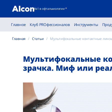
№1 в офтальмологии *
Главное
Клуб PROфессионалов
Инструменты
Прод
Главная
Статьи
Мультифокальные контактные линзы
Мультифокальные ко
зрачка. Миф или реа