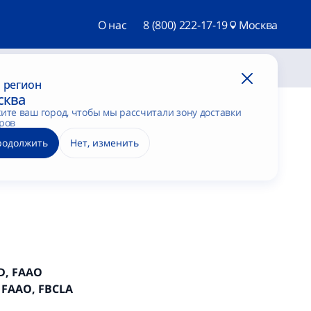
О нас
8 (800) 222-17-19
Москва
Войти
 регион
сква
ите ваш город, чтобы мы рассчитали зону доставки
ров
родолжить
Нет, изменить
щие от диаметра
D, FAAO
 FAAO, FBCLA