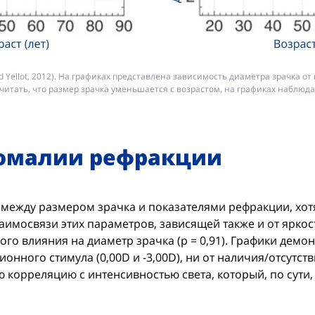
d Yellot, 2012). На графиках представлена зависимость диаметра зрачка от
итать, что размер зрачка уменьшается с возрастом, на графиках наблюда
номалии рефракции
 между размером зрачка и показателями рефракции, хо
аимосвязи этих параметров, зависящей также и от ярко
го влияния на диаметр зрачка (p = 0,91). Графики демо
онного стимула (0,00D и -3,00D), ни от наличия/отсутс
 корреляцию с интенсивностью света, который, по сути