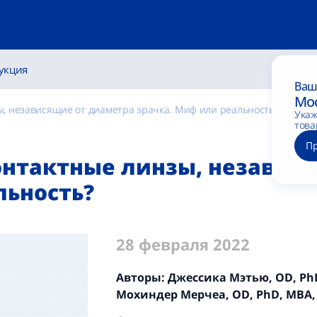
укция
Ваш
Мо
, независящие от диаметра зрачка. Миф или реальность?
Укаж
това
П
нтактные линзы, независя
льность?
28 февраля 2022
Авторы: Джессика Мэтью, OD, Ph
Мохиндер Мерчеа, OD, PhD, MBA,