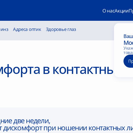
О нас
Акции
П
линз
Адреса оптик
Здоровье глаз
Ваш
Мо
Укаж
това
П
мфорта в контактных 
ние две недели,
 дискомфорт при ношении контактных л