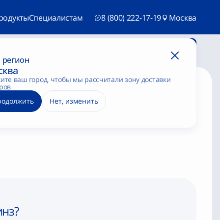
родукты
Специалистам
8 (800) 222-17-19
Москва
Потратить баллы
Загрузить чек
 регион
сква
ите ваш город, чтобы мы рассчитали зону доставки
ров
родолжить
Нет, изменить
линзах
инз?