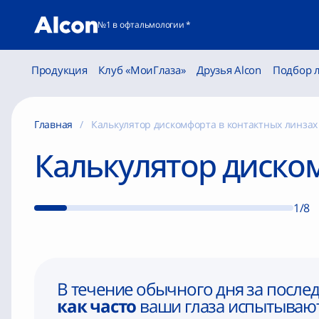
№1 в офтальмологии *
Продукция
Клуб «МоиГлаза»
Друзья Alcon
Подбор 
Главная
Калькулятор дискомфорта в контактных линзах
Калькулятор диско
1/8
В течение обычного дня за послед
как часто
ваши глаза испытывают