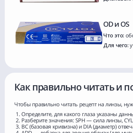
OD и OS
Что это:
обо
Для чего:
у
Как правильно читать и п
Чтобы правильно читать рецепт на линзы, ну
Определите, для какого глаза указаны данн
Разберите значения: SPH — сила линзы, CY
BC (базовая кривизна) и DIA (диаметр) отве
ADD — добавка для зрения вблизи (для мул