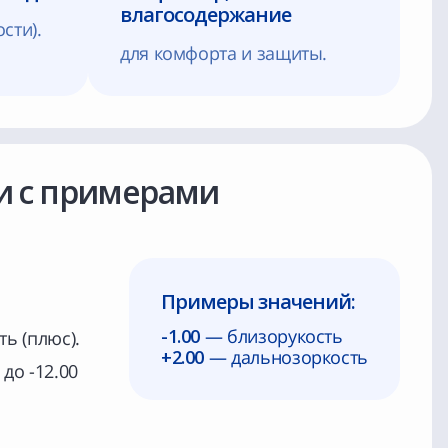
влагосодержание
сти).
для комфорта и защиты.
и с примерами
Примеры значений:
-1.00
— близорукость
ь (плюс).
+2.00
— дальнозоркость
до -12.00