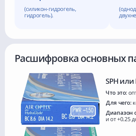
(силикон-гидрогель,
(одно
гидрогель).
двухне
Расшифровка основных па
SPH или
Что это:
опт
Для чего:
к
Диапазон о
и от +0.25 д