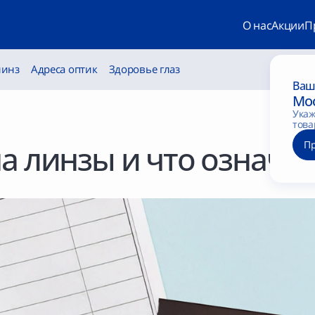
О нас
Акции
П
линз
Адреса оптик
Здоровье глаз
Ваш
Мо
Укаж
това
на линзы и что означ
П