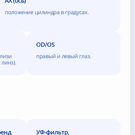
AX (ось)
положение цилиндра в градусах.
OD/OS
близи
правый и левый глаз.
линз).
ренд
УФ-фильтр,