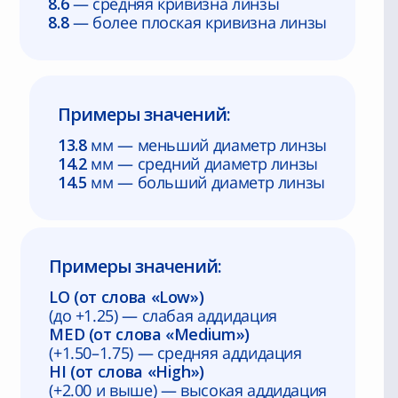
8.6
— средняя кривизна линзы
8.8
— более плоская кривизна линзы
Примеры значений:
13.8
мм — меньший диаметр линзы
14.2
мм — средний диаметр линзы
14.5
мм — больший диаметр линзы
Примеры значений:
LO (от слова «Low»)
(до +1.25) — слабая аддидация
MED (от слова «Medium»)
(+1.50–1.75) — средняя аддидация
HI (от слова «High»)
(+2.00 и выше) — высокая аддидация