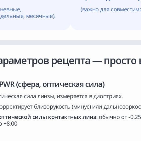
дневные,
(важно для совместимо
дельные, месячные).
раметров рецепта — просто 
 PWR
(сфера, оптическая сила)
ическая сила линзы, измеряется в диоптриях.
орректирует близорукость (минус) или дальнозоркост
птической силы контактных линз:
обычно от -0.25 
о +8.00