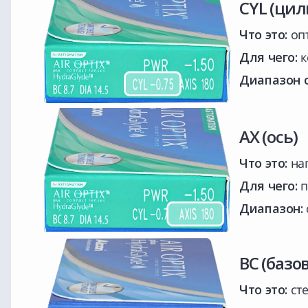
CYL (цил
Что это:
опт
Для чего:
к
Диапазон 
AX (ось)
Что это:
нап
Для чего:
п
Диапазон:
BC (базо
Что это:
сте