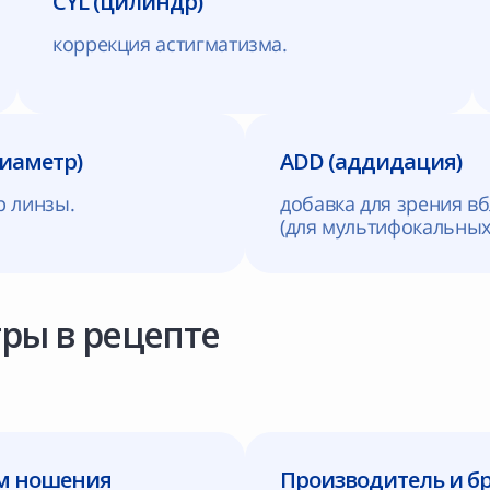
CYL (цилиндр)
коррекция астигматизма.
диаметр)
ADD (аддидация)
р линзы.
добавка для зрения в
(для мультифокальных 
ры в рецепте
м ношения
Производитель и б