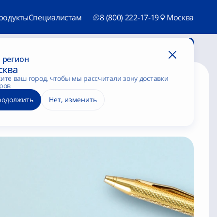
родукты
Специалистам
8 (800) 222-17-19
Москва
Потратить баллы
Загрузить чек
 регион
сква
ите ваш город, чтобы мы рассчитали зону доставки
ров
ают параметры
родолжить
Нет, изменить