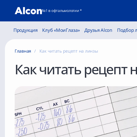
№1 в офтальмологии *
Продукция
Клуб «МоиГлаза»
Друзья Alcon
Подбор 
Главная
Как читать рецепт на линзы
Как читать рецепт 