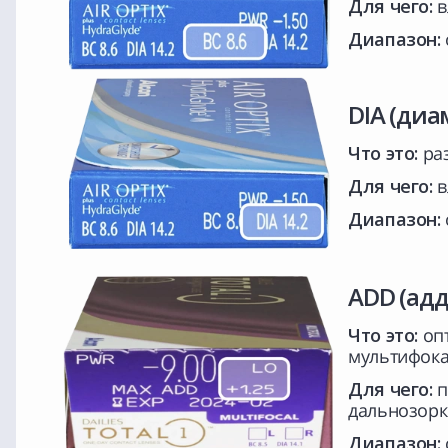
Для чего:
в
Диапазон:
DIA (диа
Что это:
раз
Для чего:
в
Диапазон:
ADD (ад
Что это:
опт
мультифока
Для чего:
п
дальнозорк
Диапазон: