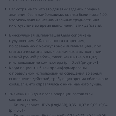
Несмотря на то, что это для этих заданий средние
значения были наибольшими, оценки были ниже 1,00,
что указывало на незначительные трудности или
их отсутствие во время выполнения этих действий.
Бинокулярная имплантация была сопряжена
с улучшением КЖ, связанного со зрением,
по сравнению с монокулярной имплантацией, при
статистически значимых различиях в выполнении
мелкой ручной работы, такой как шитье(p = 0,02)
и использование компьютера (p = 0,03) (рисунок1).
Когда пациенты были проинформированы
о правильном использовании освещения во время
выполнения действий, требующих зрения вблизи, они
сообщали, что справлялись с ними намного лучше.
Значения ОЗ до и после операции составляли
соответственно:
— Бинокулярная UDVA (LogMAR), 0,35 ±0,07 и 0,05 ±0,04
(p = 0,01)
— Бинокулярная UIVA (LogMAR), 0,74 ±0,27 и 0,11 ±0,08