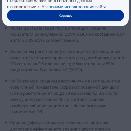
с обработкой Ваших персональных данных
в соответствии с
Условиями использования сайта
Хорошо
ОЗ
Через шесть месяцев после операции средние
показатели бинокулярной CDVA и DCNVA составили 0,94
±0,10 и 0,85 ±0,13 соответственно.
На дальнем расстоянии у всех пациентов совокупный
показатель скорректированной для дали бинокулярной
ОЗ составлял 0,8 или выше; приблизительно у 80%
пациентов он был равен 1,0 (20/20).
На ближнем и среднем расстояниях у всех пациентов
совокупный показатель скорректированной для дали
ОЗ на расстоянии от 30 до 70 см составлял 0,5 (20/40)
или лучше; расстояние 50 см соответствовало
наибольшей доле пациентов с более высокими
значениями ОЗ.
Кривая дефокуса свидетельствовала о широком
диапазоне эффективного зрения с двумя пиками