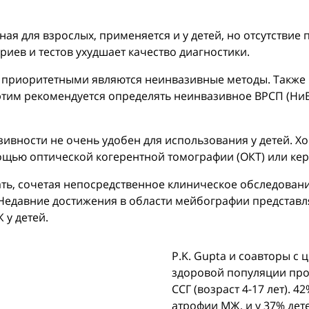
ная для взрослых, применяется и у детей, но отсутстви
иев и тестов ухудшает качество диагностики.
ей приоритетными являются неинвазивные методы. Такж
 этим рекомендуется определять неинвазивное ВРСП (Н
зивности не очень удобен для использования у детей. 
ощью оптической когерентной томографии (ОКТ) или ке
ь, сочетая непосредственное клиническое обследовани
 Недавние достижения в области мейбографии представл
у детей.
P.K. Gupta и соавторы с
здоровой популяции про
ССГ (возраст 4-17 лет). 4
атрофии МЖ, и у 37% дет