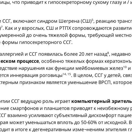
цы, что приводит к гипосекреторному сухому глазу и / 
 ССГ, включают синдром Шегрена (СШ)
, реакцию транс
5
)
. Как и у взрослых, СШ и РТПХ сопровождаются развит
7
й-умеренной до очень тяжелой формы, требующей местн
е формы гипосекреторного ССГ.
аллергией и ССГ появилась более 20 лет назад
, недавн
8
еском процессе
, особенно тяжелых формах кератоконъ
следствие нарушения как функции мейбомиевых желез
и
10
ается иннервация роговицы
. В целом, ССГ у детей, с
14, 15
терным признаком является уменьшение ВРСП, которое 
итии ССГ ведущую роль играет
компьютерный зрител
ние смартфонов и планшетов приводят к неизбежному ро
СГ взаимно усиливают субъективный дискомфорт пацие
рая может уменьшаться вплоть до 50-60% от исходной. В
одит в итоге к дегенеративным изме¬нениям эпителия гл