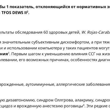
бы 1 показатель, отклоняющийся от нормативных зна
TFOS DEWS II
.
2
льтаты обследования 60 здоровых детей,
W. Rojas-Caraba
тся значительным субъективным дискомфортом, а при тя
и и использовании компьютера у таких пациентов могут
яния
. Первым шагом к уменьшению влияния ССГ на жиз
3
левании, его возможных причинах, особенностях диагн
 врожденные, аутоиммунные, аллергические заболевани
ю дизавтономию, синдром Оллгрова, алакриму, синдро
сцидоз и врожденную анестезию роговицы
. Эти редкие
4