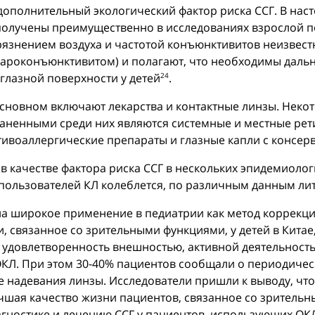
дополнительный экологический фактор риска ССГ. В на
получены преимущественно в исследованиях взрослой 
язнением воздуха и частотой конъюнктивитов неизвестн
ароконъюнктивитом) и полагают, что необходимы даль
глазной поверхности у детей
.
24
 основном включают лекарства и контактные линзы. Неко
траненными среди них являются системные и местные р
тивоаллергические препараты и глазные капли с консер
в качестве фактора риска ССГ в нескольких эпидемиоло
пользователей КЛ колеблется, по различным данным лит
ила широкое применение в педиатрии как метод коррекц
и, связанное со зрительными функциями, у детей в Кита
, удовлетворенность внешностью, активной деятельност
КЛ. При этом 30-40% пациентов сообщали о периодическо
сле надевания линзы. Исследователи пришли к выводу, 
шая качество жизни пациентов, связанное со зрительны
гностике и лечению ССГ у пациентов, использующих ОК