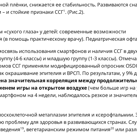
й плёнки, снижается ее стабильность. Развиваются сн
 – и стойкие признаки ССГ
. (Рис.2).
1
м «сухого глаза» у детей: современные возможности
 (в помощь практическому врачу). Педиатрическая офталь
имосвязь использования смартфонов и наличия ССГ в дву
уппу (4-6 классы) и младшую группу (1-3 классы). Отме
томов ССГ применяли модифицированный опросник OSDI.
ак окрашивание эпителия и ВРСП. По результатам, у 9% д
на значительная корреляция между продолжительн
еменем игры на открытом воздухе
(чем больше игр на 
мартфоном на 4 недели, наблюдалось резкое и значител
лоскоклеточной метаплазии эпителия и ксерофтальмии. 
ю проблему для здоровья в развивающихся странах. Слу
оведения
, вегетарианским режимом питания
или разл
19
20