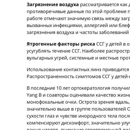
Загрязнение воздуха
рассматривается как 
противоречивые данные по этой проблеме 
работе отмечают значимую связь между загр
вызванных инфекциями, аллергией или блеф
загрязнения воздуха и частоты заболеваний 
Ятрогенные факторы риска
ССГ у детей в
усугублять течение ССГ. Наиболее распрос
вульгарных угрей, системные и местные про
Использование контактных линз приводится 
Распространенность симптомов ССГ у детей-
В последние 10 лет ортокератология получ
Yang B и соавторы оценивали качество жизн
монофокальные очки. Острота зрения вдаль
значительно выше в группе пользователей О
сухости глаз и чувстве инородного тела по
компенсируют дискомфорт, значительно улуч
важно уделять внимание своевременной диа