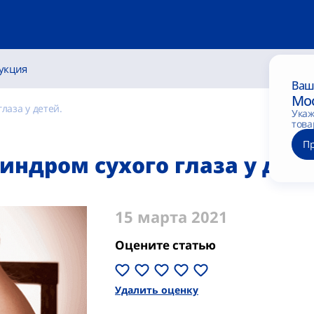
укция
Ваш
Мо
лаза у детей.
Укаж
това
П
индром сухого глаза у дет
15 марта 2021
Оцените статью
Удалить оценку