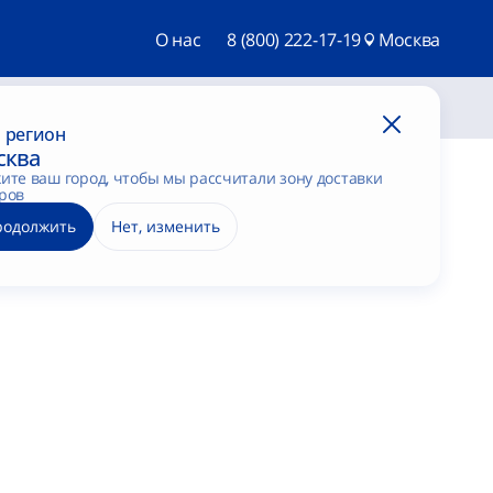
О нас
8 (800) 222-17-19
Москва
Войти
 регион
сква
ите ваш город, чтобы мы рассчитали зону доставки
ров
родолжить
Нет, изменить
ей.