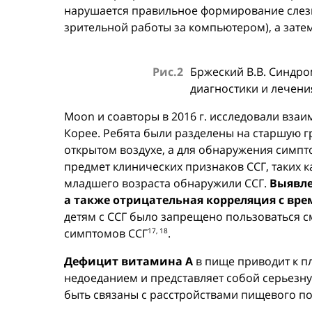
нарушается правильное формирование слезно
зрительной работы за компьютером), а затем
Рис.2
Бржеский В.В. Синдро
диагностики и лечения
Moon и соавторы в 2016 г. исследовали вза
Корее. Ребята были разделены на старшую гр
открытом воздухе, а для обнаружения симп
предмет клинических признаков ССГ, таких к
младшего возраста обнаружили ССГ.
Выявле
а также отрицательная корреляция с вр
детям с ССГ было запрещено пользоваться с
симптомов ССГ
.
17, 18
Дефицит витамина А
в пище приводит к п
недоеданием и представляет собой серьезну
быть связаны с расстройствами пищевого п