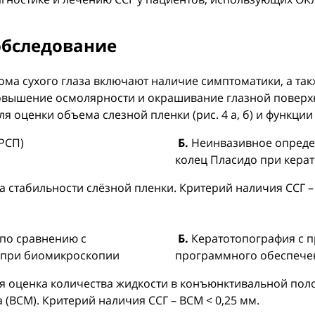
обследование
а сухого глаза включают наличие симптоматики, а такж
 повышение осмолярности и окрашивание глазной поверхн
 оценки объема слезной пленки (рис. 4 а, б) и функци
РСП)
Б.
Неинвазивное определ
колец Пласидо при кера
 стабильности слёзной пленки. Критерий наличия ССГ –
 по сравнению с
Б.
Кератотопография с 
 при биомикроскопии
программного обеспечен
 оценка количества жидкости в конъюнктивальной поло
 (ВСМ). Критерий наличия ССГ – ВСМ < 0,25 мм.