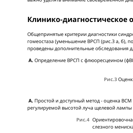
Клинико-диагностическое 
Общепринятые критерии диагностики синдром
гомеостаза (уменьшение ВРСП (рис.3 а, б),
проведены дополнительные обследования для
А.
Определение ВРСП с флюоресцеином (фВ
Рис.3
Оценка
А.
Простой и доступный метод - оценка ВСМ
регулируемой высотой луча щелевой лампы
Рис.4
Ориентировочная
слезного мениска