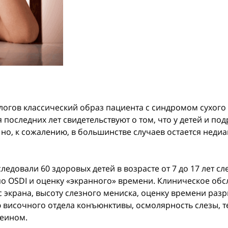
логов классический образ пациента с синдромом сухого
 последних лет свидетельствуют о том, что у детей и по
 но, к сожалению, в большинстве случаев остается неди
 обследовали 60 здоровых детей в возрасте от 7 до 17 ле
 по OSDI и оценку «экранного» времени. Клиническое об
 с экрана, высоту слезного мениска, оценку времени ра
 височного отдела конъюнктивы, осмолярность слезы, 
еином.