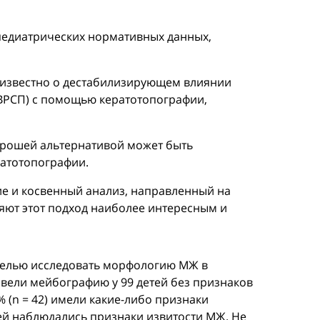
е педиатрических нормативных данных,
е известно о дестабилизирующем влиянии
иВРСП) с помощью кератотопографии,
Хорошей альтернативой может быть
ратотопографии.
е и косвенный анализ, направленный на
яют этот подход наиболее интересным и
 целью исследовать морфологию МЖ в
вели мейбографию у 99 детей без признаков
2% (n = 42) имели какие-либо признаки
ей наблюдались признаки извитости МЖ. Не