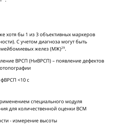
е хотя бы 1 из 3 объективных маркеров
ости). С учетом диагноза могут быть
и мейбомиевых желез (МЖ)
.
29
ение ВРСП (НиВРСП) – появление дефектов
тотопографии
 фВРСП <10 с
применением специального модуля
ия для количественной оценки ВСМ
сти - измерение высоты