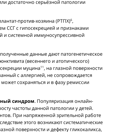
или достаточно серьёзной патологии
плантат-против-хозяина (РТПХ)
,
6
ием ССГ с гипосекрецией и признаками
ой и системной иммуносупрессивной
о полученные данные дают патогенетическое
юнктивита (весеннего и атопического)
 секреции муцина
, на глазной поверхности
11
вязанный с аллергией, не сопровождается
может сохраняться и в фазу ремиссии
ьный синдром
. Популяризация онлайн-
сту частоты данной патологии у детей.
нтов. При напряженной зрительной работе
следствие этого возникают систематические
азной поверхности и дефекту гликокаликса,