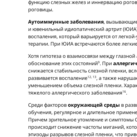
функцию слезных желез и иннервацию рогови
роговицы.
Аутоиммунные заболевания
, вызывающие
и ювенильный идиопатический артрит (ЮИА
воспаления, который варьируется от легко
терапии. При ЮИА встречаются более легки
Хотя гипотеза о взаимосвязи между глазной 
обоснование этих состояний
. При
аллергич
9
снижается стабильность слезной пленки, в
развивается воспаление
, а также наруш
12, 13
уменьшением объема слезной пленки. Харак
тяжелого аллергического заболевания
.
16
Среди факторов
окружающей среды
в разв
обучения, регулярное и длительное примене
Причем зрительное утомление и симптомы С
происходит снижение частоты миганий, кото
эпизоды разрывов слезной пленки, что прив