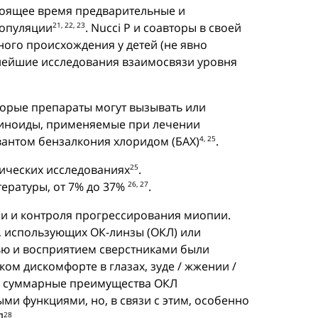
стоящее время предварительные и
популяции
. Nucci P и соавторы в своей
21, 22, 23
ого происхождения у детей (не явно
нейшие исследования взаимосвязи уровня
торые препараты могут вызывать или
етиноиды, применяемые при лечении
вантом бензалкония хлоридом (БАХ)
.
4, 25
гических исследованиях
.
25
ературы, от 7% до 37%
.
26, 27
ии и контроля прогрессирования миопии.
е, использующих ОК-линзы (ОКЛ) или
ью и восприятием сверстниками были
м дискомфорте в глазах, зуде / жжении /
что суммарные преимущества ОКЛ
ми функциями, но, в связи с этим, особенно
Л
.
28