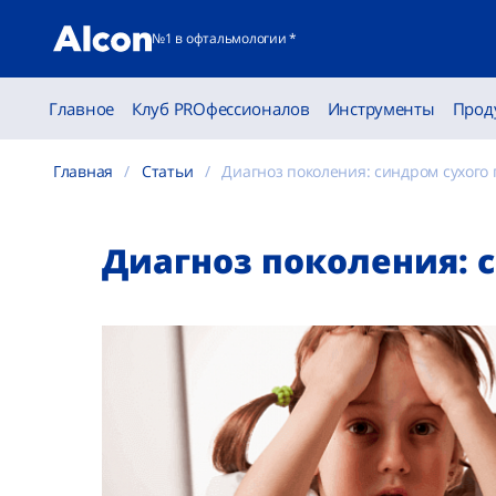
№1 в офтальмологии *
Главное
Клуб PROфессионалов
Инструменты
Прод
Главная
Статьи
Диагноз поколения: синдром сухого г
Диагноз поколения: с