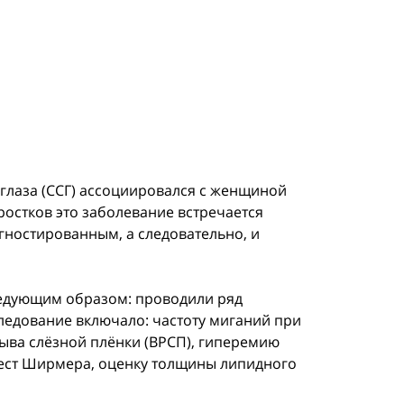
 глаза (ССГ) ассоциировался с женщиной
дростков это заболевание встречается
агностированным, а следовательно, и
т следующим образом: проводили ряд
следование включало: частоту миганий при
зрыва слёзной плёнки (ВРСП), гиперемию
тест Ширмера, оценку толщины липидного