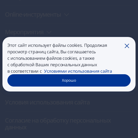
Оnline-инструменты
Мероприятия
Этот сайт использует файлы cookies. Продолжая
Закры
О нас
просмотр страниц сайта, Вы соглашаетесь
с использованием файлов cookies, а также
с обработкой Ваших персональных данных
Контакты
в соответствии с
Условиями использования сайта
Хорошо
Библиотека ссылок
Условия использования сайта
Согласие на обработку персональных
данных