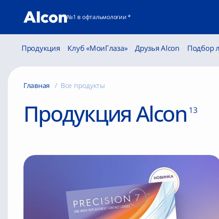
№1 в офтальмологии *
Продукция
Клуб «МоиГлаза»
Друзья Alcon
Подбор 
Главная
Все продукты
Продукция Alcon
13