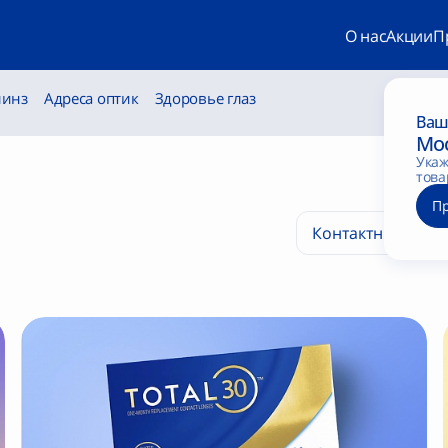
О нас
Акции
П
линз
Адреса оптик
Здоровье глаз
Ваш
Мо
Укаж
това
П
Контактные линз