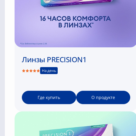
Линзы PRECISION1
На день
Где купить
О продукте