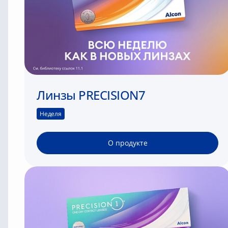
Линзы PRECISION7
Неделя
О продукте