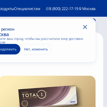
родукты
Специалистам
8 (800) 222-17-19
Москва
Потратить баллы
Загрузить чек
 регион
сква
ите ваш город, чтобы мы рассчитали зону доставки
ров
родолжить
Нет, изменить
ы
Увлажняющие капли
Растворы для линз