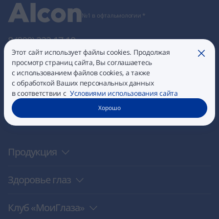
№1 в офтальмологии *
8 (800) 222-17-19
club@moiglaza.ru
Этот сайт использует файлы cookies. Продолжая
Закры
просмотр страниц сайта, Вы соглашаетесь
с использованием файлов cookies, а также
* Alcon — победитель премии Russian Pharma Awards
®
с обработкой Ваших персональных данных
в номинации «Компания-лидер офтальмологического рынка
в соответствии с
Условиями использования сайта
в России» в 2025 году по данным опроса врачей сообщества
«Доктор на работе» (
ООО «Доктор на работе»
)
Хорошо
rpawards.ru/winners2025
Продукция
Здоровье глаз
Клуб «МоиГлаза»