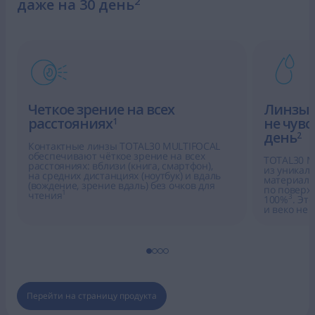
2
даже на 30 день
Четкое зрение на всех
Линзы,
расстояниях
не чув
1
день
2
Контактные линзы TOTAL30 MULTIFOCAL
обеспечивают чёткое зрение на всех
TOTAL30 M
расстояниях: вблизи (книга, смартфон),
из уникал
на средних дистанциях (ноутбук) и вдаль
материала
(вождение, зрение вдаль) без очков для
по поверх
1
чтения
3
100%
. Эт
и веко не 
Перейти на страницу продукта