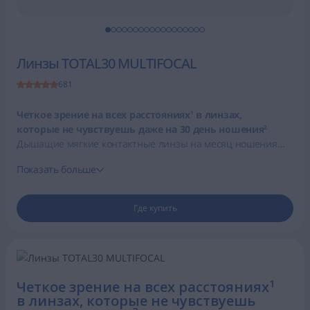
Линзы TOTAL30 MULTIFOCAL
681
Четкое зрение на всех расстояниях
в линзах,
1
которые не чувствуешь даже на 30 день ношения
2
Дышащие мягкие контактные линзы на месяц ношения
для коррекции возрастных изменений зрения
Показать больше
(пресбиопии). Ультрамягкая поверхность почти на 100%
состоит из воды
, поэтому линзы не чувствуются на глазах
3
даже на 30 день ношения
. Особый оптический дизайн
2
Где купить
PRECISION PROFILE обеспечивает четкое зрение на всех
расстояниях
(вблизи, на средних расстояниях и вдаль).
4
1
Четкое зрение на всех расстояниях
в линзах, которые не чувствуешь