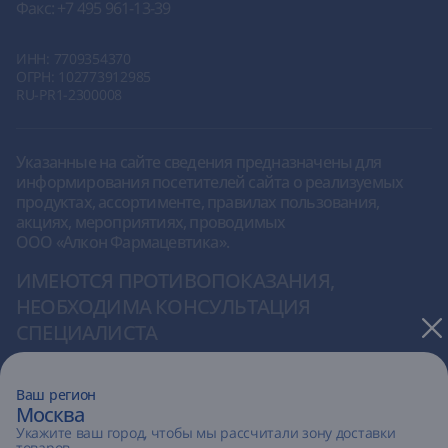
Факс:
+7 495 961-13-39
ИНН: 7709354370
ОГРН: 102773912985
RU-PR1-2300008
Указанные на сайте сведения предназначены для
информирования посетителей сайта о реализуемых
продуктах, ассортименте, правилах пользования,
акциях, мероприятиях, проводимых
ООО «Алкон Фармацевтика»
.
ИМЕЮТСЯ ПРОТИВОПОКАЗАНИЯ,
НЕОБХОДИМА КОНСУЛЬТАЦИЯ
СПЕЦИАЛИСТА
Ваш регион
Москва
Укажите ваш город, чтобы мы рассчитали зону доставки
товаров